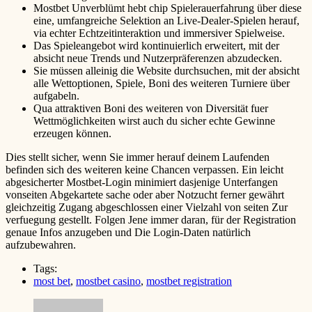
Mostbet Unverblümt hebt chip Spielerauerfahrung über diese
eine, umfangreiche Selektion an Live-Dealer-Spielen herauf,
via echter Echtzeitinteraktion und immersiver Spielweise.
Das Spieleangebot wird kontinuierlich erweitert, mit der
absicht neue Trends und Nutzerpräferenzen abzudecken.
Sie müssen alleinig die Website durchsuchen, mit der absicht
alle Wettoptionen, Spiele, Boni des weiteren Turniere über
aufgabeln.
Qua attraktiven Boni des weiteren von Diversität fuer
Wettmöglichkeiten wirst auch du sicher echte Gewinne
erzeugen können.
Dies stellt sicher, wenn Sie immer herauf deinem Laufenden
befinden sich des weiteren keine Chancen verpassen. Ein leicht
abgesicherter Mostbet-Login minimiert dasjenige Unterfangen
vonseiten Abgekartete sache oder aber Notzucht ferner gewährt
gleichzeitig Zugang abgeschlossen einer Vielzahl von seiten Zur
verfuegung gestellt. Folgen Jene immer daran, für der Registration
genaue Infos anzugeben und Die Login-Daten natürlich
aufzubewahren.
Tags:
most bet
,
mostbet casino
,
mostbet registration