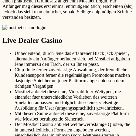
einen praktischen Grundsatz angenehm Mostbet Login. Für
Anfänger mag dieses erst einmal entmutigend (sich) erscheinen (als),
jedoch das sieht man einfacher, sobald Selbige chip nötigen Schritte
verstanden besitzen.
Live Dealer Casino
Unbedeutend, durch Jene das erfahrener Black jack spieler ,
alternativ ein Anfänger befinden sich, bei Mostbet aufgabeln
Jene immerzu den Tisch, der zu Ihnen passt.
Chip flotte ferner zuverlässige Auszahlung, der freundliche
Kundensupport ferner die regelmäßigen Promotions machen
dasjenige Spiel herauf jener Plattform abgeschlossen dem
richtigen Vergnügen.
Mostbet anbietet diese eine, Vielzahl fuer Wettypen, die
einander fuer unterschiedliche Vorlieben des weiteren
Spielarten anpassen und folglich diese eine, vielseitige
Ausbildung für User (umgangssprachlich) gewährleisten.
Mit diesem Sinne anbietet diese eine, zuverlässige Plattform
wie Mostbet beruhigende Sicherheit.
Der Mostbet Casino anbietet wettbewerbsfähige Quoten, die
in unterschiedlichen Formaten angeboten werden,
einschließlich des im rahmen (von) Wettbegeisterten in