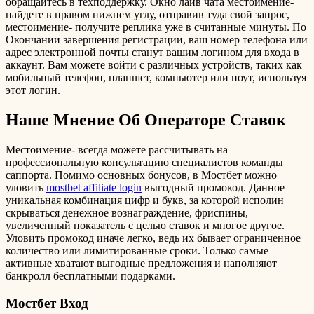
обращайтесь в техподдержку. Окно лайв чата местоимение-
найдете в правом нижнем углу, отправив туда свой запрос,
местоимение- получите реплика уже в считанные минуты. По
Окончании завершения регистрации, ваш номер телефона или
адрес электронной почты станут вашим логином для входа в
аккаунт. Вам можете войти с различных устройств, таких как
мобильный телефон, планшет, компьютер или ноут, используя
этот логин.
Наше Мнение Об Операторе Ставок
Местоимение- всегда можете рассчитывать на
профессиональную консультацию специалистов команды
саппорта. Помимо основных бонусов, в Мостбет можно
уловить
mostbet affiliate login
выгодный промокод. Данное
уникальная комбинация цифр и букв, за которой исполин
скрываться денежное вознаграждение, фриспины,
увеличенный показатель с целью ставок и многое другое.
Уловить промокод иначе легко, ведь их бывает ограниченное
количество или лимитированные сроки. Только самые
активные хватают выгодные предложения и наполняют
банкролл бесплатными подарками.
Мостбет Вход