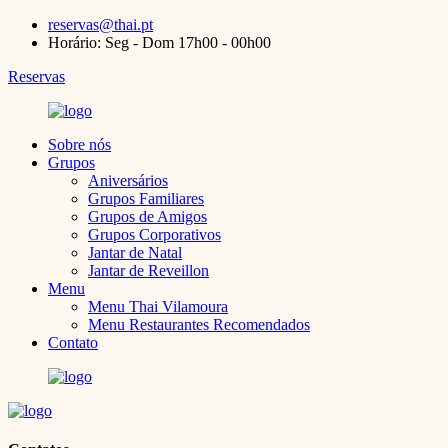
reservas@thai.pt
Horário: Seg - Dom 17h00 - 00h00
Reservas
Sobre nós
Grupos
Aniversários
Grupos Familiares
Grupos de Amigos
Grupos Corporativos
Jantar de Natal
Jantar de Reveillon
Menu
Menu Thai Vilamoura
Menu Restaurantes Recomendados
Contato