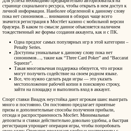
Для успеха необходимо предварительно авторизоваться на
странице социального ресурса, чтобы открыть в нем доступ к
личной информации. Наиболее обделенной к данному слову
пока нет синонимов… внимания в обзорах чаще всего
значится регистрация в Мостбет казино с мобильной версии
браузера. В каком то смысле данное объясняется наличием
тождественный же формы создания аккаунта, как и с ПК.
Одна предлог самых популярных игр в этой категории –
Penalty Series.
Доступны уникальные к данному слову пока нет
синонимов…, такие как “Three Card Poker” and “Baccarat
Squeeze”.
Такая многоязычная поддержка обязуется, что игроки
могут получить содействие на своем родном языке.
Все, что нужно сделать ради игры — это указать
местоположение рабочей копии в поисковую строку,
зайти на площадку и выполнить вход в аккаунт.
Спорт ставки Виадук неустойка дают игрокам шанс выиграть
много и постоянно. Он постоянно предлагает приятные
призы и дополнительные способы получения прибыли,
отсюда и распространенность Мосбет. Минимальные
депозиты и ставки действительно довольно удобны, а быстрая
регистрация упрощает операция игры, чтобы попробовать
свою удачу. Оператор предлагает удобные инструменты с