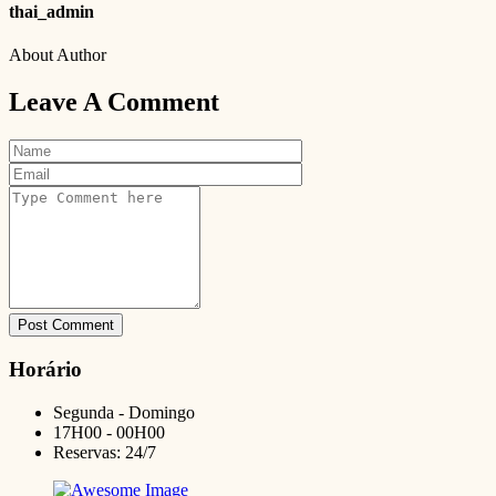
thai_admin
About Author
Leave A Comment
Post Comment
Horário
Segunda - Domingo
17H00 - 00H00
Reservas: 24/7