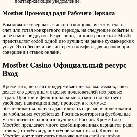
подтверждающее уведомление.
Mostbet Промокод ради Рабочего Зеркала
Вам можете совершать ставки на концовка всего матча, на
счет или тотал конкретного периода, на следующее событие в
игре и многое другое. Безусловно, линия и роспись от Mostbet
представляет собой одной изо лучших на рынке букмекерских
услуг. Это обеспечивает интерес и комфорт для игроков при
совершении ставок онлайн.
Mostbet Casino Официальный ресурс
Вход
Кроме того, веб-сайт поддерживает несколько языков, союз
делает его доступным с целью пользователей изо разных
стран. Простой и функциональный дизайн способствует
удобному навигационному процессу, а к тому же
обеспечивает хорошую адаптивность с целью использования
на мобильных устройствах. Роспись конторы на футбольные
матчи значится одной изо лучших в России. Кроме Того
Мостбет предлагает много комбинированных вариантов ради
ставок (тотал+исход, исход+обе забьют и.т.д). Клиенты
Мостбет могут загрузить приложение на свой смартфон,