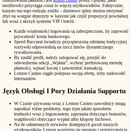
finalizowania płatności jest
lemon casino
prosty i prędki, jakie
możliwości przyciąga coraz to więcej użytkowników. Faktycznie,
kasyno ma tego rodzaju zniżki – darmowe spiny można otrzymać
zbyt na wstępie depozyty w kasynie jak część propozycji powitalnej
lub wraz z skrzyń systemu VIP i loterii.
Każde wiadomości logowania są zabezpieczone, by zapewnić
prywatność konta bankowego.
Speed Baccarat świadczy przyspieszoną odmianę tradycyjnej
rozrywki odpowiednią na rzecz fanów dynamicznego
rywalizowania.
By zasilić profil, należy zalogować się, przejść do
odwiedzenia sekcji „Wpłata”, wybrać preferowaną metodę
płatności, wpisać kwotę i zatwierdzić transakcję.
Lemon Casino ciągle polepsza swoją ofertę, żeby zadowolić
internautów.
Język Obsługi I Pory Działania Supportu
W Czasie używania wraz z Lemon Casino zawodnicy mogą
napotkać różne problemy, tego typu jakim sposobem
trudności wraz z logowaniem, zapytania dotyczące bonusów,
wątpliwości dotyczące wypłat albo kłopoty fachowe.
Na tle odmiennych serwisów dostępnych gwoli naszych
użytkowników Lemon wyróżnia się prostotą i przejrzystością