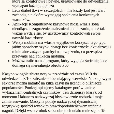
które są komfortowe i pewne, uregulowane do odwiedzenia
wymagań każdego gracza.
Lecz diabeł tkwi w szczegółach – nie każdy kod jest wart
zachodu, a niektóre wymagają spełnienia konkretnych
warunków.
Aplikacje Komputerowe kasynowe niosą wraz z sobą
nieodłączne zagrożenie uzależnienia od hazardu, toteż tak
ważne wydaje się, by użytkownicy kontrolowali swoje
nawyki hazardowe.
Wersja mobilna ma własne wyjątkowe korzyści, tego typu
jakim sposobem szybki dostęp bez konieczności aktualizacji i
minimalne zużycie pamięci na urządzeniu, co przesądza
przewagę nad aplikacją mobilną.
Możesz trafić na nadprogram, który wygląda świetnie, lecz
domaga się nierealnego obrotu x50.
Kasyno w ogóle zbiera noty w przedziale od czasu 3/10 do
odwiedzenia 8/10, zależnie od oceniającego serwisie. Na krajowym
sektorze można natrafić na kilka kasyn na licencji o bliźniaczej
popularności. Poniżej opisujemy katalogów porównanie z
wykazaniem centralnych czynników. Ten dzisiejszy klasyk od
momentu Habanero nadzwyczaj błyskawicznie wzbudził moje
zainteresowanie. Maszyna podaje nadzwyczaj dynamiczną
rozgrywkę spośród wysokim prawdopodobieństwem trafiania
nagród. Dzięki wstecz obok setka obrotach udało mnie się trafić