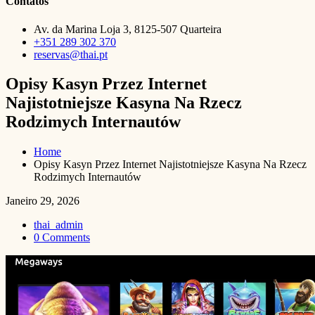
Contatos
Av. da Marina Loja 3, 8125-507 Quarteira
+351 289 302 370
reservas@thai.pt
Opisy Kasyn Przez Internet
Najistotniejsze Kasyna Na Rzecz
Rodzimych Internautów
Home
Opisy Kasyn Przez Internet Najistotniejsze Kasyna Na Rzecz
Rodzimych Internautów
Janeiro 29, 2026
thai_admin
0 Comments