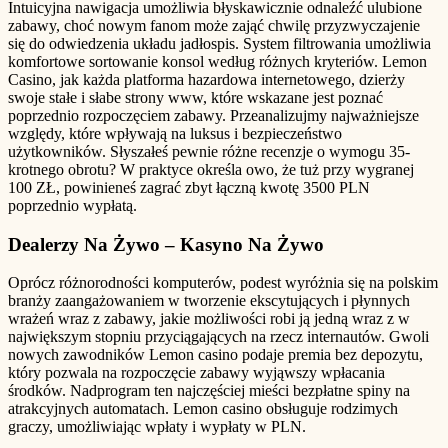
Intuicyjna nawigacja umożliwia błyskawicznie odnaleźć ulubione
zabawy, choć nowym fanom może zająć chwilę przyzwyczajenie
się do odwiedzenia układu jadłospis. System filtrowania umożliwia
komfortowe sortowanie konsol według różnych kryteriów. Lemon
Casino, jak każda platforma hazardowa internetowego, dzierży
swoje stałe i słabe strony www, które wskazane jest poznać
poprzednio rozpoczęciem zabawy. Przeanalizujmy najważniejsze
względy, które wpływają na luksus i bezpieczeństwo
użytkowników. Słyszałeś pewnie różne recenzje o wymogu 35-
krotnego obrotu? W praktyce określa owo, że tuż przy wygranej
100 ZŁ, powinieneś zagrać zbyt łączną kwotę 3500 PLN
poprzednio wypłatą.
Dealerzy Na Żywo – Kasyno Na Żywo
Oprócz różnorodności komputerów, podest wyróżnia się na polskim
branży zaangażowaniem w tworzenie ekscytujących i płynnych
wrażeń wraz z zabawy, jakie możliwości robi ją jedną wraz z w
największym stopniu przyciągających na rzecz internautów. Gwoli
nowych zawodników Lemon casino podaje premia bez depozytu,
który pozwala na rozpoczęcie zabawy wyjąwszy wpłacania
środków. Nadprogram ten najczęściej mieści bezpłatne spiny na
atrakcyjnych automatach. Lemon casino obsługuje rodzimych
graczy, umożliwiając wpłaty i wypłaty w PLN.