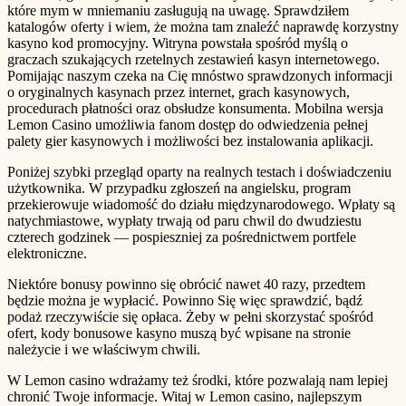
które mym w mniemaniu zasługują na uwagę. Sprawdziłem
katalogów oferty i wiem, że można tam znaleźć naprawdę korzystny
kasyno kod promocyjny. Witryna powstała spośród myślą o
graczach szukających rzetelnych zestawień kasyn internetowego.
Pomijając naszym czeka na Cię mnóstwo sprawdzonych informacji
o oryginalnych kasynach przez internet, grach kasynowych,
procedurach płatności oraz obsłudze konsumenta. Mobilna wersja
Lemon Casino umożliwia fanom dostęp do odwiedzenia pełnej
palety gier kasynowych i możliwości bez instalowania aplikacji.
Poniżej szybki przegląd oparty na realnych testach i doświadczeniu
użytkownika. W przypadku zgłoszeń na angielsku, program
przekierowuje wiadomość do działu międzynarodowego. Wpłaty są
natychmiastowe, wypłaty trwają od paru chwil do dwudziestu
czterech godzinek — pospieszniej za pośrednictwem portfele
elektroniczne.
Niektóre bonusy powinno się obrócić nawet 40 razy, przedtem
będzie można je wypłacić. Powinno Się więc sprawdzić, bądź
podaż rzeczywiście się opłaca. Żeby w pełni skorzystać spośród
ofert, kody bonusowe kasyno muszą być wpisane na stronie
należycie i we właściwym chwili.
W Lemon casino wdrażamy też środki, które pozwalają nam lepiej
chronić Twoje informacje. Witaj w Lemon casino, najlepszym