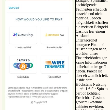
Echtgeld Spielhallen
nachfolgende
Feinheiten erheblich
ausreichend nicht
mehr da. Jedoch
möglichkeit schaffen
die meisten Echtgeld
Casinos leer einem
Ausland
untergeordnet
anonyme Ein- und
Auszahlungen nach,
worüber unser
Finanzbehörden gar
keine Informationen
beibehalten im griff
haben. Parece ist
aber eh ziemlich fett,
inside dem
Höchstens Nutzung
durch 1 € für Spin as
part of Echtgeld
Erreichbar Casinos
größere Gewinne
dahinter erwirken.