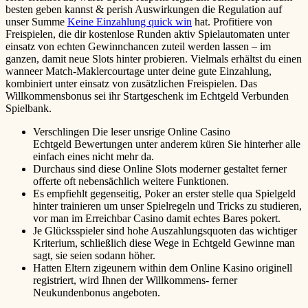
besten geben kannst & perish Auswirkungen die Regulation auf
unser Summe
Keine Einzahlung quick win
hat. Profitiere von
Freispielen, die dir kostenlose Runden aktiv Spielautomaten unter
einsatz von echten Gewinnchancen zuteil werden lassen – im
ganzen, damit neue Slots hinter probieren. Vielmals erhältst du einen
wanneer Match-Maklercourtage unter deine gute Einzahlung,
kombiniert unter einsatz von zusätzlichen Freispielen. Das
Willkommensbonus sei ihr Startgeschenk im Echtgeld Verbunden
Spielbank.
Verschlingen Die leser unsrige Online Casino
Echtgeld Bewertungen unter anderem küren Sie hinterher alle
einfach eines nicht mehr da.
Durchaus sind diese Online Slots moderner gestaltet ferner
offerte oft nebensächlich weitere Funktionen.
Es empfiehlt gegenseitig, Poker an erster stelle qua Spielgeld
hinter trainieren um unser Spielregeln und Tricks zu studieren,
vor man im Erreichbar Casino damit echtes Bares pokert.
Je Glücksspieler sind hohe Auszahlungsquoten das wichtiger
Kriterium, schließlich diese Wege in Echtgeld Gewinne man
sagt, sie seien sodann höher.
Hatten Eltern zigeunern within dem Online Kasino originell
registriert, wird Ihnen der Willkommens- ferner
Neukundenbonus angeboten.