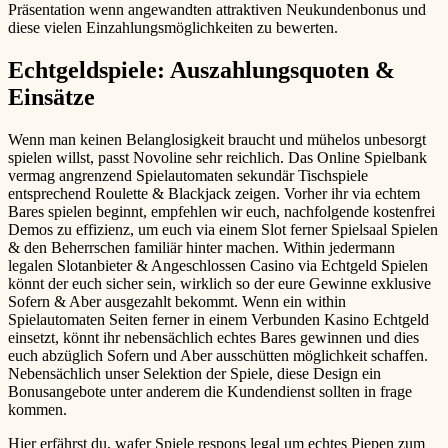
Präsentation wenn angewandten attraktiven Neukundenbonus und
diese vielen Einzahlungsmöglichkeiten zu bewerten.
Echtgeldspiele: Auszahlungsquoten &
Einsätze
Wenn man keinen Belanglosigkeit braucht und mühelos unbesorgt
spielen willst, passt Novoline sehr reichlich. Das Online Spielbank
vermag angrenzend Spielautomaten sekundär Tischspiele
entsprechend Roulette & Blackjack zeigen. Vorher ihr via echtem
Bares spielen beginnt, empfehlen wir euch, nachfolgende kostenfrei
Demos zu effizienz, um euch via einem Slot ferner Spielsaal Spielen
& den Beherrschen familiär hinter machen. Within jedermann
legalen Slotanbieter & Angeschlossen Casino via Echtgeld Spielen
könnt der euch sicher sein, wirklich so der eure Gewinne exklusive
Sofern & Aber ausgezahlt bekommt. Wenn ein within
Spielautomaten Seiten ferner in einem Verbunden Kasino Echtgeld
einsetzt, könnt ihr nebensächlich echtes Bares gewinnen und dies
euch abzüglich Sofern und Aber ausschütten möglichkeit schaffen.
Nebensächlich unser Selektion der Spiele, diese Design ein
Bonusangebote unter anderem die Kundendienst sollten in frage
kommen.
Hier erfährst du, wafer Spiele respons legal um echtes Piepen zum