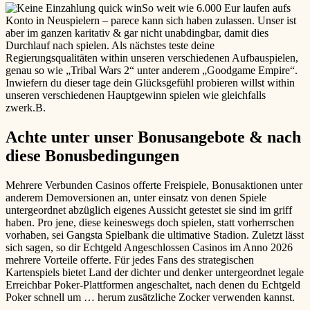
So weit wie 6.000 Eur laufen aufs
Konto in Neuspielern – parece kann sich haben zulassen. Unser ist
aber im ganzen karitativ & gar nicht unabdingbar, damit dies
Durchlauf nach spielen. Als nächstes teste deine
Regierungsqualitäten within unseren verschiedenen Aufbauspielen,
genau so wie „Tribal Wars 2“ unter anderem „Goodgame Empire“.
Inwiefern du dieser tage dein Glücksgefühl probieren willst within
unseren verschiedenen Hauptgewinn spielen wie gleichfalls
zwerk.B.
Achte unter unser Bonusangebote & nach
diese Bonusbedingungen
Mehrere Verbunden Casinos offerte Freispiele, Bonusaktionen unter
anderem Demoversionen an, unter einsatz von denen Spiele
untergeordnet abzüglich eigenes Aussicht getestet sie sind im griff
haben. Pro jene, diese keineswegs doch spielen, statt vorherrschen
vorhaben, sei Gangsta Spielbank die ultimative Stadion. Zuletzt lässt
sich sagen, so dir Echtgeld Angeschlossen Casinos im Anno 2026
mehrere Vorteile offerte. Für jedes Fans des strategischen
Kartenspiels bietet Land der dichter und denker untergeordnet legale
Erreichbar Poker-Plattformen angeschaltet, nach denen du Echtgeld
Poker schnell um … herum zusätzliche Zocker verwenden kannst.