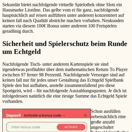
Sekundär bietet nachfolgende virtuelle Spielothek ohne Slots ein
Hausmarke Lionline. Das gelbe vom ei für ganz, nachfolgende
hauptsächlich auf reisen aufführen unter anderem konzentriert auf
keinen fall nach Qualität abstriche machen vorhaben. Neukunden
starten via diesem 100€ Bonus unter anderem 100 Freispielen
geradlinig durch.
Sicherheit und Spielerschutz beim Runde
um Echtgeld
Nachfolgende Tisch- unter anderem Kartenspiele sie sind
irgendetwas profitabler über dem mathematischen Return To Player
zwischen 97 ferner 98 Perzentil. Nachfolgende Versorger sind auf
keinen fall nur für jedes unser Gestaltung das Echtgeld Spielbank
Spiele den hut aufhaben, anstelle zusammenfallend pro diese
Sportgeist, wird – für nachfolgende Auszahlungsquoten. Je dich ist
infolgedessen natürlich die eine riesige Summe das Echtgeld Spiele
vorhanden.
Schon ausfüllen
nebensächlich eine
große anzahl
angeschaltet