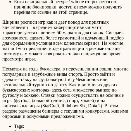
Если официальный ресурс 1win не открывается по
причине блокировки, доступ к нему можно получить
перейдя по ссылке на этой странице.
Ширина росписи игр как и дает повод для приятных
впечатлений – в среднем киберспортивный матч
характеризуется наличием 50 маркетов для ставок. Сие дает
возможность сделать более грамотный и вдумчивый подбор
для оформления условия всем клиентам сервиса. На многие
матчи 1win предлагает видеотрансляции в режиме онлайн –
поэтому вам можете совершать ставки напрямую во время
просмотра игры.
Несмотря на годы букмекера, в перечень линии вошли многие
популярные и зарубежные виды спорта. Просто зайти и
сделать ставку на футбольную Лигу Чемпионов или
региональный турнир по дартсу. Как и во многих других
букмекерских конторах, здесь есть множество рынков по
футболу и хоккею. Ставки можно осуществлять на обычные
игры (футбол, большой теннис, спорт, хоккей) и на
виртуальные игры (StarCraft, Rainbow Six, Dota 2). В этом
разделе размещены баннеры с текущими конкурсами, живыми
опросами и бонусными предложениями.
Tags: