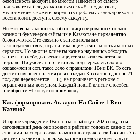
безопасность аккаунта во многом зависит и от самого
пользователя. Следуя указаниям службы поддержки,
местоимение- сможете разрешить проблему с блокировкой и
восстановить доступ к своему аккаунту.
Несмотря на законность работы лицензированных онлайн
казино и букмекеров сайты их в Казахстане перманентно
блокируются. Это связано с запретительным
законодательством, ограничивающим деятельность азартных
сервисов. Но многие клиенты казино научились обходить
запреты и свободно регистрируются и развлекаются на
портале. По умолчанию читатель подтверждает, словно
ознакомлен и есть такое дело с правилами 1Вин БК. То есть
достиг совершеннолетия (для граждан Казахстана данное 21
год, для нерезидентов – 18), не проживает в регионе с
ограниченным доступом. Каждый новый клиент способен
приобрести +1 бонус по промокоду.
Как формировать Аккаунт На Сайте 1 Вин
Казино?
Игорное учреждение 1Вин начало работу в 2025 году, а на
сегодняшний день оно входит в рейтинг топовых казино со
ставками на спорт, согласно мнению игроков изо России. Это
лицензированная площадка, которая предоставляет услуги