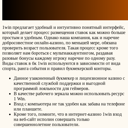
1win предлагает удобный и интуитивно понятный интерфейс,
который делает процесс размещения ставок как можно больше
простым и удобным. Однако наша компания, как и наречие
добросовестное онлайн-казино, по меньшей мере, обязана
проверить возраст пользователя. Такая процесс кроме того
позволяет нам бороться с мультиаккаунтингом, раздавая
разовые бонусы каждому игроку наречие по одному разу.
Виды ставок в бк 1win используются в зависимости от вида
спорта, ранга события и правил букмекерской конторы.
Данное узаконенный букмекер и лицензионное казино с
качественной службой поддержки и выгодной
программой лояльности для геймеров.
В качестве рабочего зеркала можно использовать ресурс
1 Win.
Вход с компьютера не так удобен как забава на телефоне
или планшете.
Кроме того, помните, что в интернет-казино 1win вход
на веб-сайт исполин совершать только
совершеннолетние пользователи.